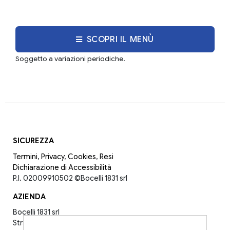
SCOPRI IL MENÙ
Soggetto a variazioni periodiche.
SICUREZZA
Termini
,
Privacy
,
Cookies
,
Resi
Dichiarazione di Accessibilità
P.I. 02009910502
©Bocelli 1831 srl
AZIENDA
Bocelli 1831 srl
Strada Provinciale per Lajatico 4